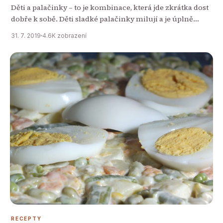
Děti a palačinky – to je kombinace, která jde zkrátka dost
dobře k sobě. Děti sladké palačinky milují a je úplně
jedno, jestli jim je připravíte s marmeládou, s čokoládou,
31. 7. 2019
4.6K zobrazení
karamelovou polevou nebo…
RECEPTY