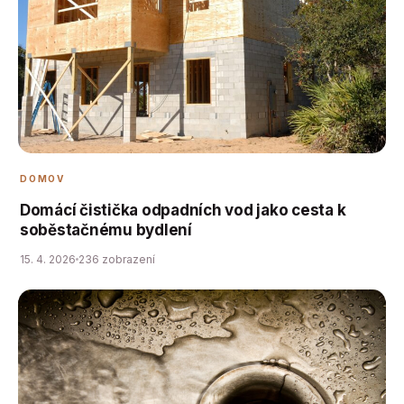
DOMOV
Domácí čistička odpadních vod jako cesta k
soběstačnému bydlení
15. 4. 2026
236 zobrazení