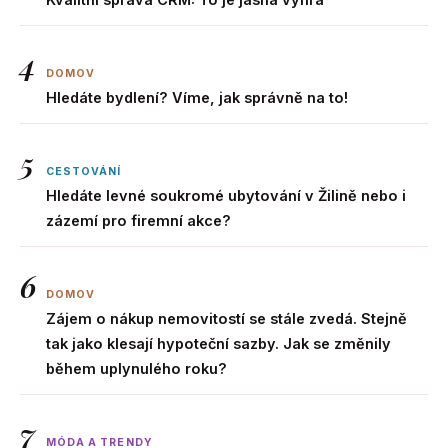
4
DOMOV
Hledáte bydlení? Víme, jak správně na to!
5
CESTOVÁNÍ
Hledáte levné soukromé ubytování v Žilině nebo i
zázemí pro firemní akce?
6
DOMOV
Zájem o nákup nemovitostí se stále zvedá. Stejně
tak jako klesají hypoteční sazby. Jak se změnily
během uplynulého roku?
7
MÓDA A TRENDY