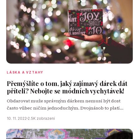
LÁSKA A VZTAHY
Přemýšlíte o tom, jaký zajímavý dárek dát
příteli? Nebojte se módních vychytávek!
Obdarovat muže správným dárkem nemusí být dost
často vůbec ničím jednoduchým. Dvojnásob to platí
v případě, kdy se rozhodneme muže obdařit dokonce
10. 11. 2022
2.5K zobrazení
módní vychytávkou. Rozhodně se jedná o výzvu, na
kterou…