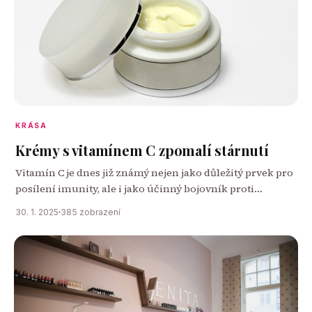
KRÁSA
Krémy s vitamínem C zpomalí stárnutí
Vitamín C je dnes již známý nejen jako důležitý prvek pro
posílení imunity, ale i jako účinný bojovník proti
vráskám a stárnutí pleti. Jeho obliba v kosmetickém
30. 1. 2025
385 zobrazení
průmyslu vzrostla díky…