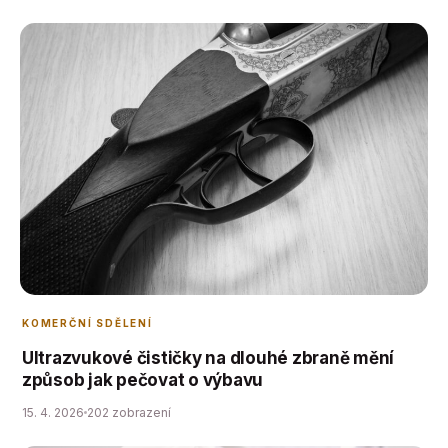
neosobním prostředím nemocničních pokojů. Domácí
zdravotní péče se stala moderním standardem,…
KOMERČNÍ SDĚLENÍ
Ultrazvukové čističky na dlouhé zbraně mění
způsob jak pečovat o výbavu
15. 4. 2026
202 zobrazení