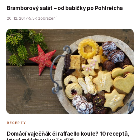
Bramborový salát – od babičky po Pohlreicha
20. 12. 2017
5.5K zobrazení
RECEPTY
Domácí vaječňák či raffaello koule? 10 receptů,