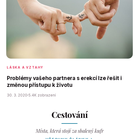
LÁSKA A VZTAHY
Problémy vašeho partnera s erekcí lze řešit i
změnou přístupu k životu
30. 3. 2020
5.4K zobrazení
Cestování
Místa, která stojí za sbalený kufr