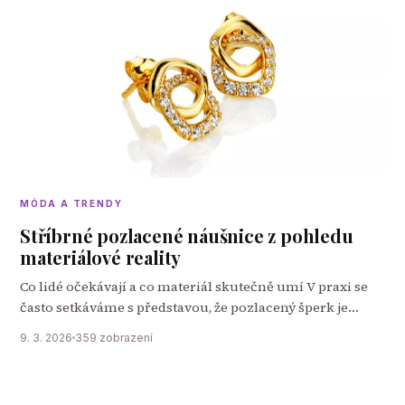
MÓDA A TRENDY
Stříbrné pozlacené náušnice z pohledu
materiálové reality
Co lidé očekávají a co materiál skutečně umí V praxi se
často setkáváme s představou, že pozlacený šperk je
„levnější zlato“. Tento výklad je zjednodušující a
9. 3. 2026
359 zobrazení
technicky nepřesný. Pozlacení je…