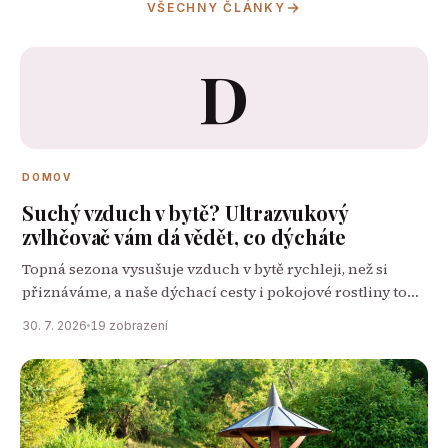
VŠECHNY ČLÁNKY
D
DOMOV
Suchý vzduch v bytě? Ultrazvukový
zvlhčovač vám dá vědět, co dýcháte
Topná sezona vysušuje vzduch v bytě rychleji, než si
přiznáváme, a naše dýchací cesty i pokojové rostliny to
poznají jako první. Ultrazvukové zvlhčovače patří mezi
30. 7. 2026
19 zobrazení
nejtišší a nejúspornější způsob, jak…