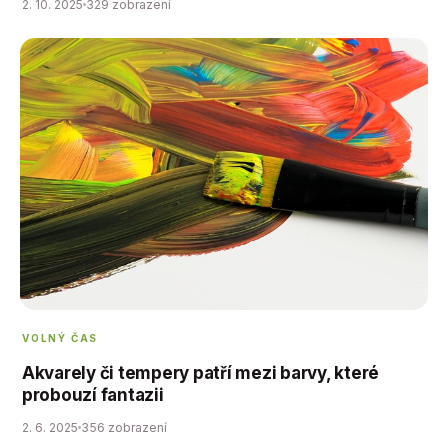
2. 10. 2025
329 zobrazení
– barvy, štětce i podklady mohou…
VOLNÝ ČAS
Akvarely či tempery patří mezi barvy, které
probouzí fantazii
2. 6. 2025
356 zobrazení