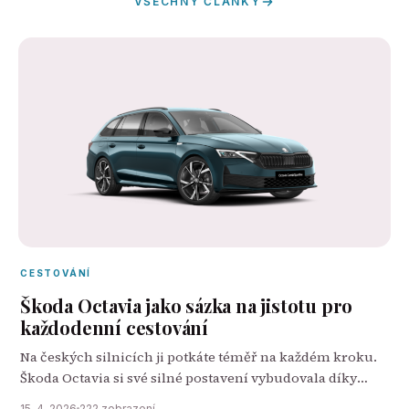
VŠECHNY ČLÁNKY
CESTOVÁNÍ
Škoda Octavia jako sázka na jistotu pro
každodenní cestování
Na českých silnicích ji potkáte téměř na každém kroku.
Škoda Octavia si své silné postavení vybudovala díky
tomu, že spojuje praktičnost, pohodlí a rozumné
15. 4. 2026
222 zobrazení