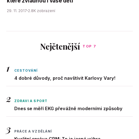
které zvládnou i vaše děti
29. 11. 2017
2.8K zobrazení
Nejčtenější
TOP 7
1
CESTOVÁNÍ
4 dobré důvody, proč navštívit Karlovy Vary!
2
ZDRAVI A SPORT
Dnes se měří EKG převážně moderními způsoby
3
PRÁCE A VZDĚLÁNÍ
Kvalitní správa CRM: To je jasná výhra