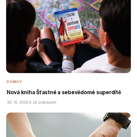
DOMOV
Nová kniha Šťastné a sebevědomé superdítě
30. 10. 2020
2.1K zobrazení