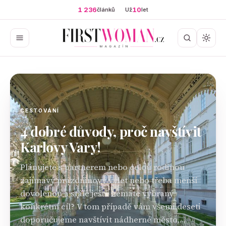
1 236
10
článků
Už
let
CESTOVÁNÍ
4 dobré důvody, proč navštívit
Karlovy Vary!
Plánujete s partnerem nebo celou rodinou
zajímavý prázdninový výlet nebo třeba menší
dovolenou a stále ještě nemáte vybraný
konkrétní cíl? V tom případě vám všemi deseti
doporučujeme navštívit nádherné město,…